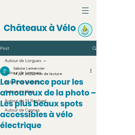
Châteaux à Vélo
Post
Autour de Lorgues
Sabine Lemercier
Autour de Lorgues
14 juil. 2025
2 min de lecture
La Provence pour les
Autour de Monaco
amoureux de la photo –
Autour de Nice
Autour de St Raphael
Les plus beaux spots
Autour de Cannes
accessibles à vélo
électrique