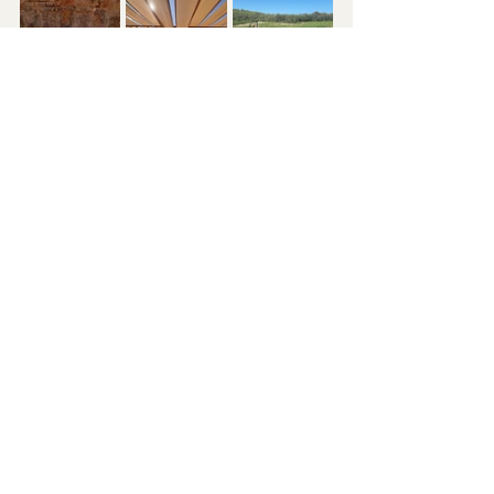
Call us
 for more information on our 
exclusive itineraries 
👉 
Réservez votre 