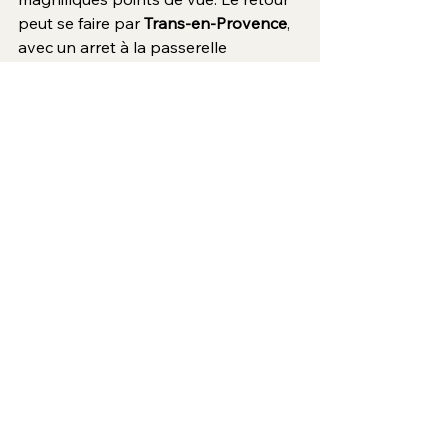
peut se faire par 
Trans-en-Provence
, 
avec un arret à la passerelle 
himmalayenne, et un autre au puit 
aérien, puis par le 
chemin de 
Cassivet
, une belle traversée entre 
vignes et collines.
En chemin, ne manquez pas de 
découvrir plusieurs 
domaines 
prestigieux autour des Arcs
 : 
Château 
Sainte Roseline
, célèbre pour sa 
chapelle classée et ses vins 
d’exception, 
Château Font du Broc
, 
niché à flanc de colline, avec une 
cave voûtée spectaculaire, 
Château 
Les Clarettes
, petite propriété 
familiale pleine de charme, et 
Domaine du Bois des Demoiselles
, 
pour une immersion au cœur de la 