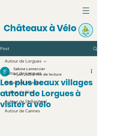
Châteaux à Vélo
Post
Autour de Lorgues
Sabine Lemercier
Autour de Lorgues
9 juin 2025
6 min de lecture
Les plus beaux villages
Autour de Monaco
autour de Lorgues à
Autour de Nice
Autour de St Raphael
visiter à vélo
Autour de Cannes