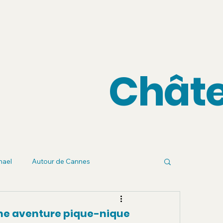
Châte
hael
Autour de Cannes
une aventure pique-nique